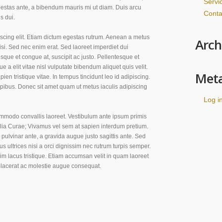
Servi
egestas ante, a bibendum mauris mi ut diam. Duis arcu
Conta
s dui.
iscing elit. Etiam dictum egestas rutrum. Aenean a metus
Arch
isi. Sed nec enim erat. Sed laoreet imperdiet dui
que et congue at, suscipit ac justo. Pellentesque et
 a elit vitae nisl vulputate bibendum aliquet quis velit.
Met
pien tristique vitae. In tempus tincidunt leo id adipiscing.
bus. Donec sit amet quam ut metus iaculis adipiscing
Log i
commodo convallis laoreet. Vestibulum ante ipsum primis
bilia Curae; Vivamus vel sem at sapien interdum pretium.
us pulvinar ante, a gravida augue justo sagittis ante. Sed
s ultrices nisi a orci dignissim nec rutrum turpis semper.
sim lacus tristique. Etiam accumsan velit in quam laoreet
placerat ac molestie augue consequat.