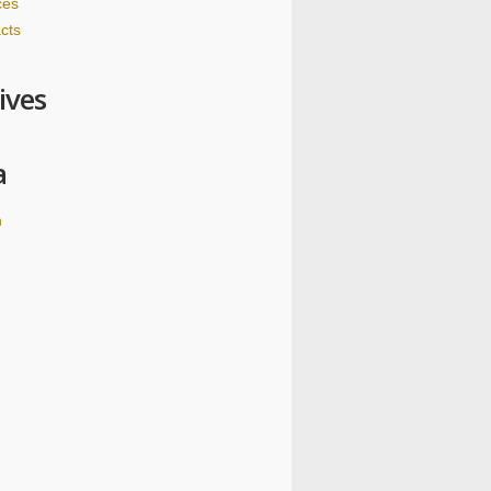
ces
cts
ives
a
n