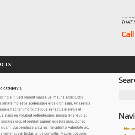
WE DE
THAT 
Call
ACTS
Sear
io category 1
cing elit. Sed blandit massa vel mauris sollicitudin
um ornare molestie scelerisque eros dignissim. Phasellus
tesque habitant morbi tristique senectus et netus et
Navi
s, risus eu volutpat pellentesque, massa felis feugiat
llis sodales orci, et pretium sapien egestas quis. Donec
vel quam. Suspendisse arcu nisl, tincidunt a vulputate ac,
Hom
tus venenatis in luctus tellus convallis. Mauris posuere,