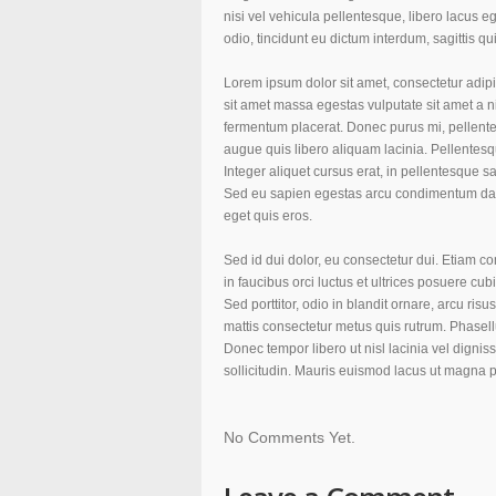
nisi vel vehicula pellentesque, libero lacus 
odio, tincidunt eu dictum interdum, sagittis qui
Lorem ipsum dolor sit amet, consectetur adip
sit amet massa egestas vulputate sit amet a n
fermentum placerat. Donec purus mi, pellentes
augue quis libero aliquam lacinia. Pellentesque
Integer aliquet cursus erat, in pellentesque sa
Sed eu sapien egestas arcu condimentum dapi
eget quis eros.
Sed id dui dolor, eu consectetur dui. Etiam 
in faucibus orci luctus et ultrices posuere cu
Sed porttitor, odio in blandit ornare, arcu ris
mattis consectetur metus quis rutrum. Phasellu
Donec tempor libero ut nisl lacinia vel dignis
sollicitudin. Mauris euismod lacus ut magna 
No Comments Yet.