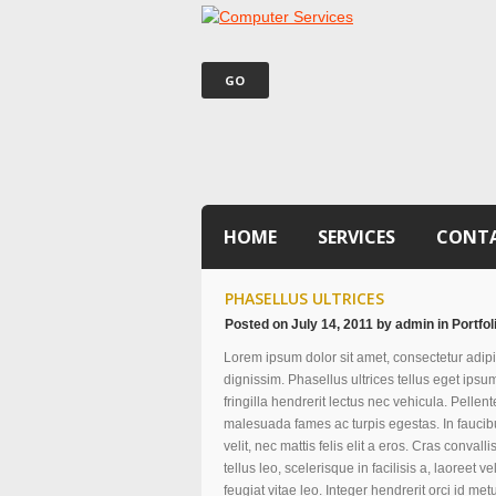
HOME
SERVICES
CONT
PHASELLUS ULTRICES
Posted on
July 14, 2011
by
admin
in
Portfol
Lorem ipsum dolor sit amet, consectetur adipis
dignissim. Phasellus ultrices tellus eget ips
fringilla hendrerit lectus nec vehicula. Pellen
malesuada fames ac turpis egestas. In faucibu
velit, nec mattis felis elit a eros. Cras conva
tellus leo, scelerisque in facilisis a, laoreet 
feugiat vitae leo. Integer hendrerit orci id me