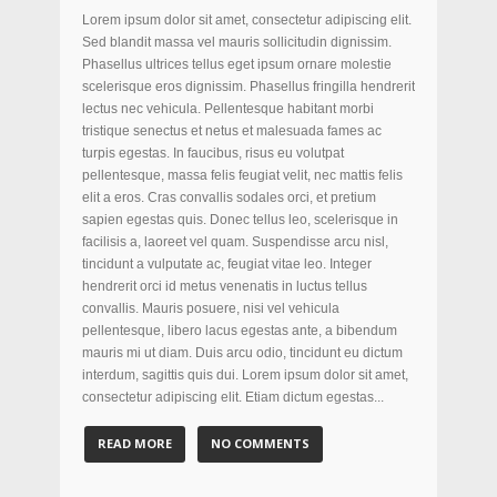
Lorem ipsum dolor sit amet, consectetur adipiscing elit.
Sed blandit massa vel mauris sollicitudin dignissim.
Phasellus ultrices tellus eget ipsum ornare molestie
scelerisque eros dignissim. Phasellus fringilla hendrerit
lectus nec vehicula. Pellentesque habitant morbi
tristique senectus et netus et malesuada fames ac
turpis egestas. In faucibus, risus eu volutpat
pellentesque, massa felis feugiat velit, nec mattis felis
elit a eros. Cras convallis sodales orci, et pretium
sapien egestas quis. Donec tellus leo, scelerisque in
facilisis a, laoreet vel quam. Suspendisse arcu nisl,
tincidunt a vulputate ac, feugiat vitae leo. Integer
hendrerit orci id metus venenatis in luctus tellus
convallis. Mauris posuere, nisi vel vehicula
pellentesque, libero lacus egestas ante, a bibendum
mauris mi ut diam. Duis arcu odio, tincidunt eu dictum
interdum, sagittis quis dui. Lorem ipsum dolor sit amet,
consectetur adipiscing elit. Etiam dictum egestas...
READ MORE
NO COMMENTS