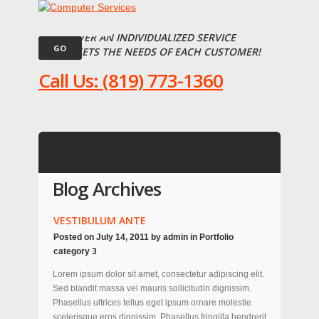
WE DELIVER AN INDIVIDUALIZED SERVICE
THAT MEETS THE NEEDS OF EACH CUSTOMER!
Call Us: (819) 773-1360
Blog Archives
VESTIBULUM ANTE
Posted on
July 14, 2011
by
admin
in
Portfolio
category 3
Lorem ipsum dolor sit amet, consectetur adipiscing elit.
Sed blandit massa vel mauris sollicitudin dignissim.
Phasellus ultrices tellus eget ipsum ornare molestie
scelerisque eros dignissim. Phasellus fringilla hendrerit