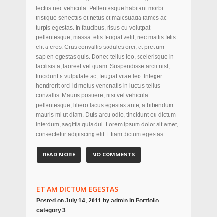
lectus nec vehicula. Pellentesque habitant morbi
tristique senectus et netus et malesuada fames ac
turpis egestas. In faucibus, risus eu volutpat
pellentesque, massa felis feugiat velit, nec mattis felis
elit a eros. Cras convallis sodales orci, et pretium
sapien egestas quis. Donec tellus leo, scelerisque in
facilisis a, laoreet vel quam. Suspendisse arcu nisl,
tincidunt a vulputate ac, feugiat vitae leo. Integer
hendrerit orci id metus venenatis in luctus tellus
convallis. Mauris posuere, nisi vel vehicula
pellentesque, libero lacus egestas ante, a bibendum
mauris mi ut diam. Duis arcu odio, tincidunt eu dictum
interdum, sagittis quis dui. Lorem ipsum dolor sit amet,
consectetur adipiscing elit. Etiam dictum egestas...
READ MORE
NO COMMENTS
ETIAM DICTUM EGESTAS
Posted on
July 14, 2011
by
admin
in
Portfolio
category 3